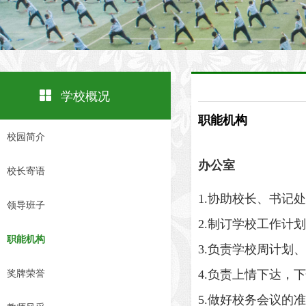
넒
学校概况
职能机构
校园简介
办公室
校长寄语
1.协助校长、书记
领导班子
2.制订学校工作计
职能机构
3.负责学校周计
4.负责上情下达，
奖牌荣誉
5.做好校务会议的