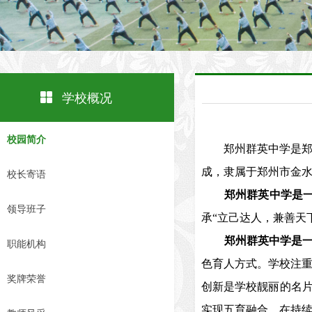
넒
学校概况
校园简介
郑州群英中学是郑州市
成，隶属于郑州市金水区
校长寄语
郑州群英中学是一
领导班子
承
“
立己达人，兼善天
郑州群英中学是一
职能机构
色育人方式。学校注
奖牌荣誉
创新是学校靓丽的名
实现五育融合。在持