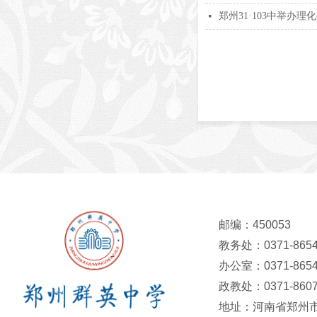
郑州31·103中举办
넷
邮编：450053
教务处：0371-8654
办公室：0371-8654
政教处：0371-8607
地址：河南省郑州市