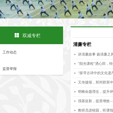
넒
双减专栏
清廉专栏
工作动态
讲清廉故事 扬清廉之
넷
“阳光课程”洒心田，
넷
监督举报
“探寻古诗中的文化遗
넷
又传捷报，郑州群英
넷
明晰命题理念，提升
넷
强基促新，提质增效
넷
教研员进校园，听课
넷