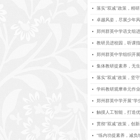
落实“双减”政策，精
넷
卓越风姿，尽展少年
넷
郑州群英中学语文组
넷
教研员进校园，听课
넷
郑州群英中学组织开展
넷
集体教研提素养，无生
넷
落实“双减”政策，坚
넷
学科教研观摩单元作
넷
郑州群英中学开展“学
넷
触摸人工智能，打造
넷
贯彻“双减”政策，创
넷
“练内功提素养，减负
넷