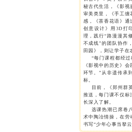
秘古代生活，《影视
审美类里，《手工缠
感，《茶香花语》通
创意设计》用3D打
理，践行“路漫漫其
不成线”的团队协作
田园》，则让学子在
“每门课程都经
《影视中的历史》会
环节。”从非遗传承
标。
目前，《郑州群
推送，每门课不仅标
长深入了解。
选课热潮已席卷
术中陶冶情操，在劳
书写
“少年心事当拏云