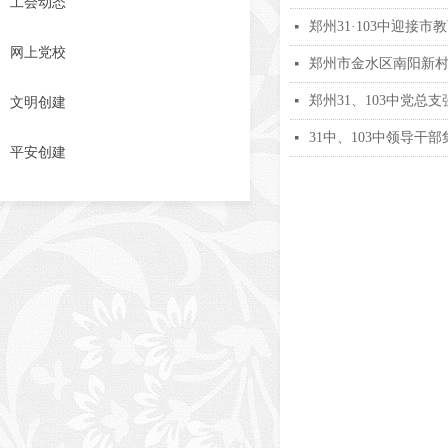
工会动态
郑州31·103中迎接
넷
网上党校
郑州市金水区南阳新村
넷
郑州31、103中党总
넷
文明创建
31中、103中领导
넷
平安创建