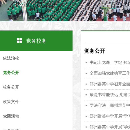
넒
党务校务
党务公开
依法治校
书记上党课：学纪 知纪
넷
党务公开
全面加强党建德育工作
넷
郑州群英中学召开全
넷
校务公开
最是书香能致远 党建
넷
政策文件
学法守法，郑州群英中
넷
党团活动
郑州群英中学开展“学
넷
郑州群英中学开展“学
넷